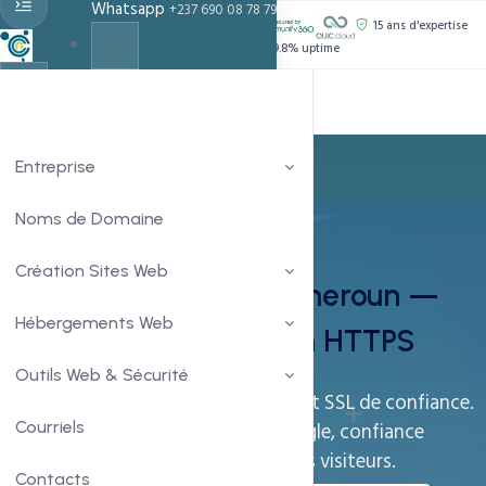
Whatsapp
+237 690 08 78 79
PROPULSÉ PAR :
15 ans d'expertise
Support 24h/24
99.8% uptime
Live Chat
Chat With Us
Entreprise
Noms de Domaine
Certificats SSL
Création Sites Web
Certificats SSL au Cameroun —
Hébergements Web
Sécurisez votre Site en HTTPS
Outils Web & Sécurité
Sécurisez votre site avec un certificat SSL de confiance.
Chiffrement HTTPS, boost SEO Google, confiance
Courriels
renforcée et protection des données visiteurs.
Contacts