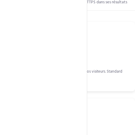
Boost SEO : Google favorise les sites HTTPS dans ses résultats
Ce qui est inclus
Chiffrement 256 bits
Données chiffrées AES-256 entre votre site et vos visiteurs. Standard
bancaire mondial.
Boost SEO Google