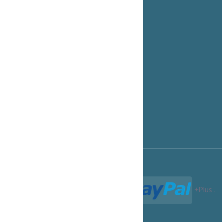
Cloud Entreprise
Espace Clients.
Options de Paiement
Notre Blog
Support technique
Programme Affiliation
Conditions d'utilisation
Termes et Conditions
Paiements acceptés :
Plus
.
Termes et Conditions