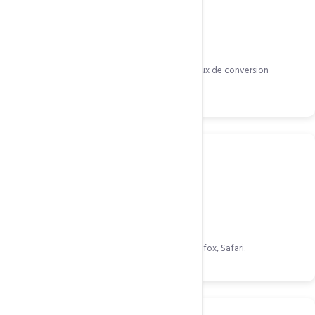
E-commerce SSL EV
Barre verte pour les boutiques. Augmente le taux de conversion
jusqu'à 30%.
Compatible tous appareils
Activation totale sur iOS, Android, Chrome, Firefox, Safari.