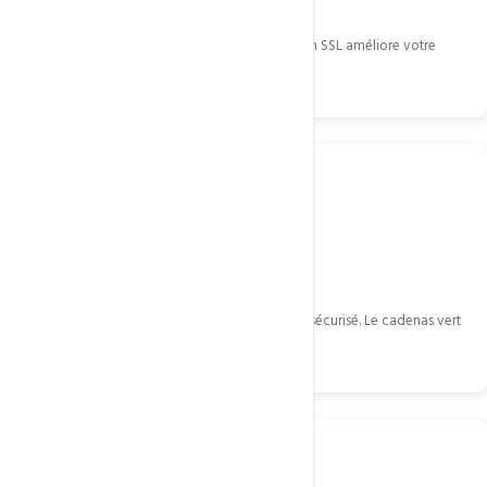
Google favorise les sites HTTPS depuis 2014. Un SSL améliore votre
positionnement.
Confiance visiteurs
85% des internautes abandonnent un site non sécurisé. Le cadenas vert
rassure.