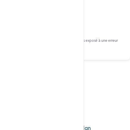
Renouvellement simplifié
Alerte avant expiration. Votre site ne sera jamais exposé à une erreur
SSL.
Nos Offres
Choisissez votre
Plan