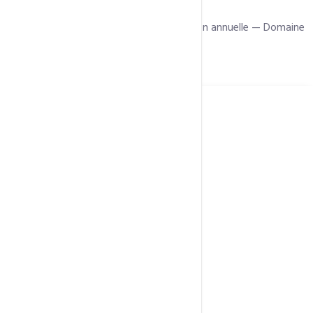
Tarifs transparents en FCFA — Facturation annuelle — Domaine
offert inclus
POSITIV SSL
15 000 Fcfa
/ an
1 Nom de domaine unique
Activation 24h
Validation personnelle
Chiffrement 128-bit à 256-bit
https + Cadenas
Compatibilité mobile totale