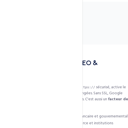
À propos de ce service
SSL / HTTPS — Sécurité, SEO &
Confiance Visiteurs
Un certificat SSL transforme votre
en
sécurisé, active le
http://
https://
cadenas vert et chiffre toutes les données échangées. Sans SSL, Google
Chrome affiche une alerte qui fait fuir les visiteurs. C'est aussi un
facteur de
classement Google depuis 2014
.
Chiffrement AES 256 bits — standard bancaire et gouvernemental
SSL EV avec barre verte pour e-commerce et institutions