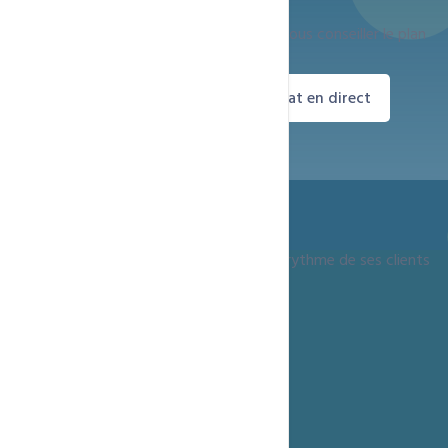
Notre équipe est disponible 24h/24 pour vous conseiller le plan
adapté à vos besoins.
Commander maintenant
Chat en direct
Depuis 15 ans, ccntechnologies grandit au rythme de ses clients
+237 690 08 78 79
infos@ccntechnologies.com
Yaounde, Cameroun