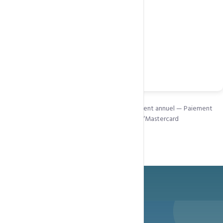
Activation 48h–72h
Validation Entreprise
Chiffrement 128-bit à 256-bit
https + Cadenas
Compatibilité mobile totale
Commander
Frais de configuration :
GRATUIT
— Engagement annuel — Paiement
sécurisé via Mobile Money, Orange Money, Visa/Mastercard
Besoin d'aide pour choisir ?