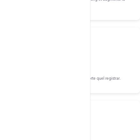
mémorabilité.
Transfert inclus
Assistance complète au transfert depuis n'importe quel registrar.
Protection WHOIS