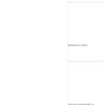
Trafic organique
Historique de trafic naturel qui profite immédiatement à votre
référencement.
Notoriété accélérée
Un nom de marque fort réduit les efforts marketing et augmente la