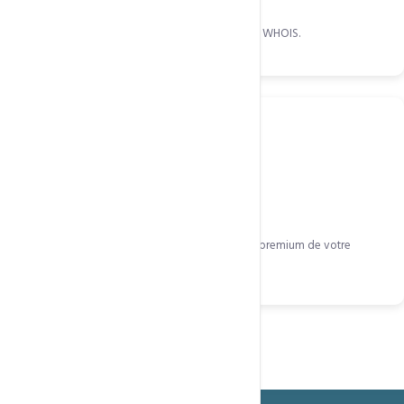
Coordonnées masquées dans l'annuaire public WHOIS.
Négociation assistée
Notre équipe vous aide à acquérir le domaine premium de votre
choix.