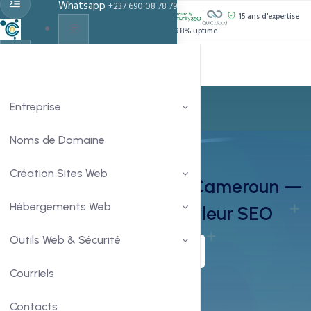
Whatsapp
+237 690 08 78 79
PROPULSÉ PAR :
15 ans d'expertise
Support 24h/24
99.8% uptime
Live Chat
Chat With Us
Entreprise
Noms de Domaine
Domaines Premium
Création Sites Web
Domaines Premium au Cameroun —
Hébergements Web
Noms Mémorables & Valeur SEO
Outils Web & Sécurité
Commander
En savoir plus
Courriels
Contacts