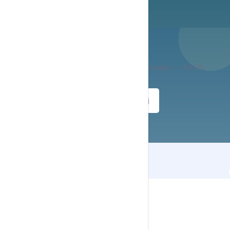
Prêt à démarrer ?
Support expert 24h/24 — Déploiement immédiat — 99.8%
uptime
Commander
Support 24h/7j