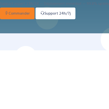
Support expert 24h/24 — Déploiement immédiat — 99.8% uptim
Commander
Support 24h/7j