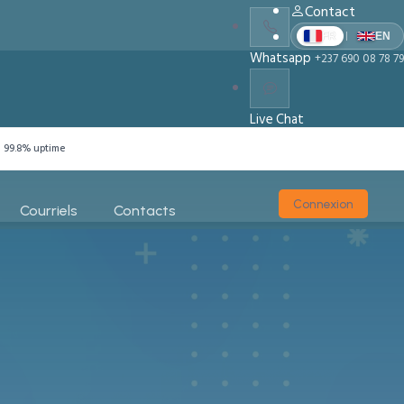
Contact
|
FR
EN
Whatsapp
+237 690 08 78 79
Live Chat
Chat With Us
99.8% uptime
Connexion
Courriels
Contacts