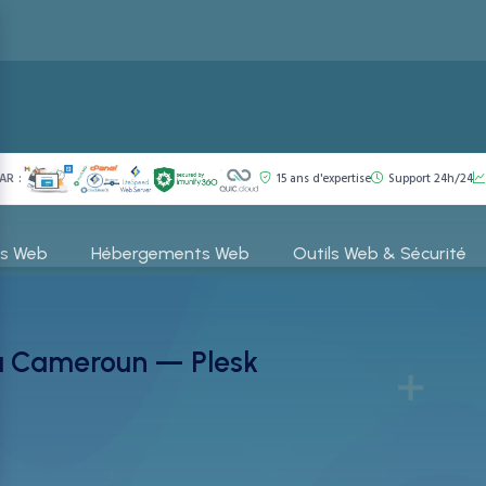
AR :
15 ans d'expertise
Support 24h/24
es Web
Hébergements Web
Outils Web & Sécurité
u Cameroun — Plesk