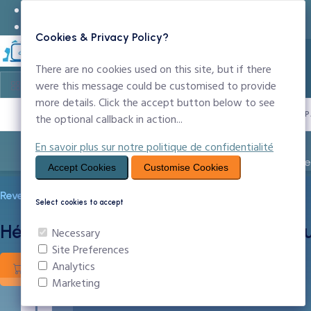
24x7 Support Technique
infos@ccntechnologies.com
Cookies & Privacy Policy?
There are no cookies used on this site, but if there
were this message could be customised to provide
more details. Click the accept button below to see
PROPULSÉ P
the optional callback in action...
En savoir plus sur notre politique de confidentialité
Entreprise
Noms de Domaine
Création Sit
Accept Cookies
Customise Cookies
Revendeur Windows Plesk
Select cookies to accept
Hébergement Revendeur Windows a
Necessary
Site Preferences
Analytics
Commander
En savoir plus
Marketing