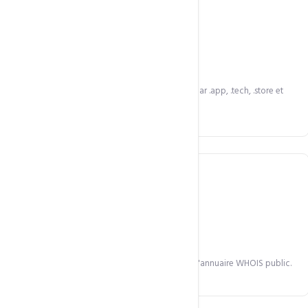
500+ extensions
Du .com classique au .africa local, en passant par .app, .tech, .store et
.cm.
Protection WHOIS
Masquez vos coordonnées personnelles dans l'annuaire WHOIS public.