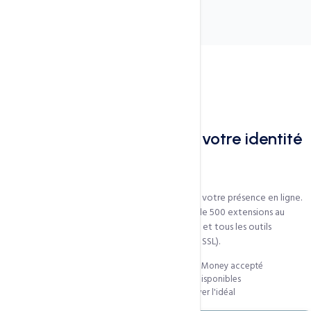
Pourquoi CCN pour vos domaines
Votre nom de domaine est votre identité
numérique
Le nom de domaine est
la première brique
de votre présence en ligne.
CCN Technologies vous accompagne avec plus de 500 extensions au
catalogue, des extensions africaines à tarif local, et tous les outils
professionnels gratuits (DNS, WHOIS protection, SSL).
Tarifs locaux en FCFA — paiement Mobile Money accepté
Extensions africaines (.cm, .africa, .sn, .ci) disponibles
Suggesteur de noms intelligent pour trouver l'idéal