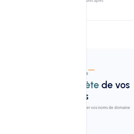
Propagation DNS mondiale en moins de 24 heures après
enregistrement.
Outils professionnels
Une gestion
complète
de vos
domaines
Tous les outils dont vous avez besoin pour gérer vos noms de domaine
professionnellement