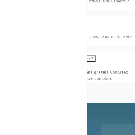
Le
.cm coûte 15 000 Fcfa/an
. C'est l'extension officielle du Cameroun,
idéale pour les entreprises camerounaises.
La protection WHOIS est-elle gratuite ?
Oui — elle est
incluse par défaut
avec vos domaines, ce qui masque vos
coordonnées personnelles dans l'annuaire public.
Puis-je transférer un domaine que je possède déjà ?
Oui. Le
transfert inclut 1 an de renouvellement gratuit
. Consultez
notre page Transfert de Domaine pour la procédure complète.
Prêt à démarrer ?