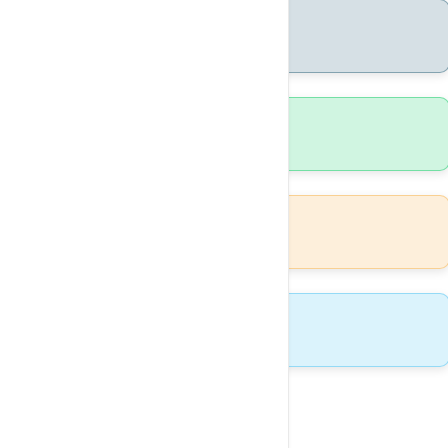
500+
Extensions disponibles
24h
Propagation DNS
Gratuit
SSL & DNS
24/7
Support