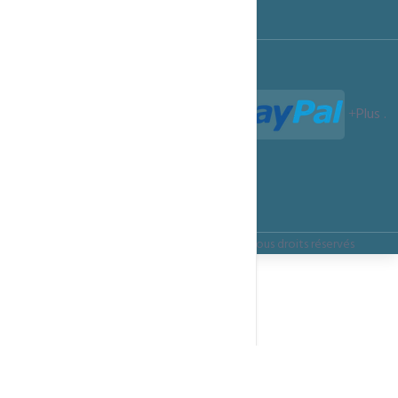
Termes et Conditions
Paiements acceptés :
Plus
.
Termes et Conditions
Confidentialité
Règles d’utilisation
Copyright ©
ITSMARTECHNOLOGIES.CLOUD
Tous droits réservés