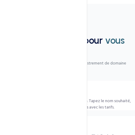
FAQ
Nous sommes là pour
vous
aider
Les questions les plus fréquentes sur l'enregistrement de domaine
Comment vérifier si mon nom est disponible ?
Utilisez notre
outil de recherche de domaine
. Tapez le nom souhaité,
voyez instantanément les extensions disponibles avec les tarifs.
Combien coûte un .cm (Cameroun) ?