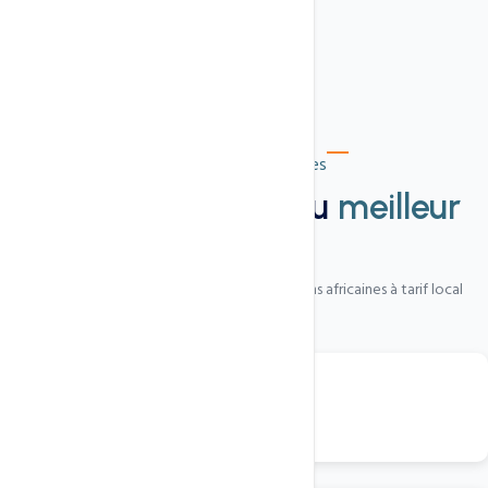
Extensions disponibles
500+ extensions au
meilleur
prix
Du classique au sectoriel, avec des extensions africaines à tarif local
.cm
Domaine Cameroun
15 000 Fcfa/an