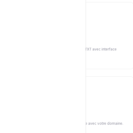
DNS gratuit
Configuration DNS complète : A, CNAME, MX, TXT avec interface
graphique.
SSL Let's Encrypt
Certificat SSL gratuit et installation automatique avec votre domaine.