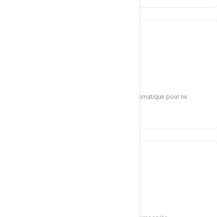
Renouvellement auto
Alertes avant expiration et renouvellement automatique pour ne
jamais perdre votre domaine.
Propagation rapide