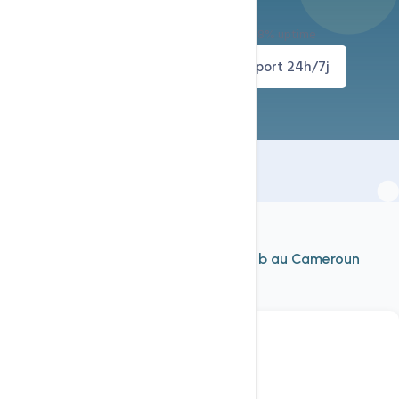
Déploiement immédiat — Support 24h/24 — 99.8% uptime
Rechercher un domaine
Support 24h/7j
À découvrir aussi
Nos autres services d'
hébergement web au Cameroun
Voir tout
Domaine