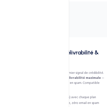
À propos de ce service
E-Mail Pro — Crédibilité, Délivrabilité &
Synchronisation
Une adresse
@votre-entreprise.cm
est le premier signal de crédibilité.
Notre solution intègre un
SMTP premium à délivrabilité maximale
—
vos emails arrivent en boîte de réception, jamais en spam. Compatible
Outlook, Gmail, iOS, Android.
01 Domaine offert (.CM .COM .NET .ORG) avec chaque plan
SMTP premium — délivrabilité maximale, zéro email en spam