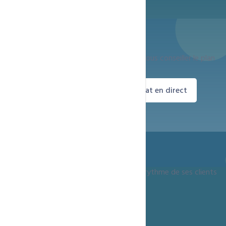
Besoin d'aide pour choisir ?
Notre équipe est disponible 24h/24 pour vous conseiller le plan
adapté à vos besoins.
Commander maintenant
Chat en direct
Depuis 15 ans, ccntechnologies grandit au rythme de ses clients
+237 690 08 78 79
infos@ccntechnologies.com
Yaounde, Cameroun