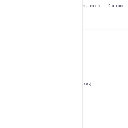
Tarifs transparents en FCFA — Facturation annuelle — Domaine
offert inclus
STANDARD EMAIL
22 500 Fcfa
/ an
20 Go de stockage
7 adresses e-mail
01 Domaine offert (.CM .COM .NET .ORG)
Adresse mail personnalisée
Données synchronisées
Calendrier et contacts
SMTP premium délivrabilité Max
Générateur de signature
99.8% disponibilité