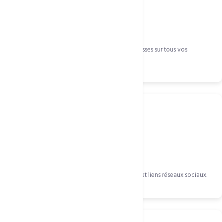
Calendrier & Contacts
Synchronisation des agendas et carnets d'adresses sur tous vos
appareils.
Signature pro
Créez des signatures avec logo, coordonnées et liens réseaux sociaux.