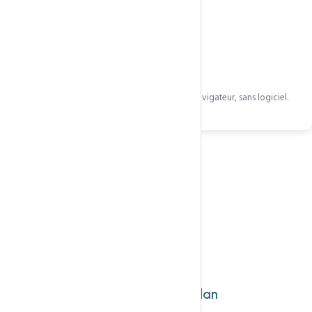
Webmail RoundCube
Accédez à vos emails depuis n'importe quel navigateur, sans logiciel.
Nos Offres
Choisissez votre
Plan