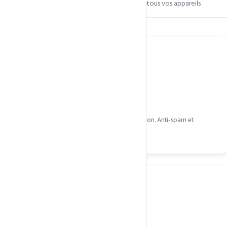
Calendrier et contacts synchronisés sur tous vos appareils
Ce qui est inclus
SMTP Premium
Vos emails arrivent toujours en boîte de réception. Anti-spam et
réputation optimisée.
Anti-spam Imunify360