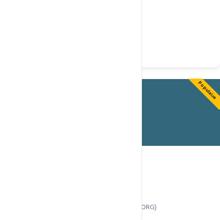
SSL gratuit
Imunify360
Webmail RoundCube
Commander
Populaire
⭐ Populaire
ADVANCED EMAIL
42 500 Fcfa
/ an
40 Go de stockage
15 adresses e-mail
.INFO inclus
01 Domaine offert (.CM .COM .NET .ORG)
Adresse mail personnalisée