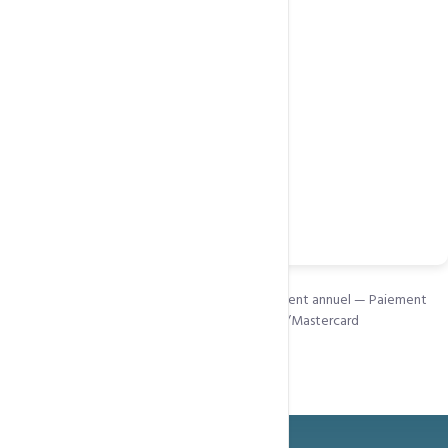
Données synchronisées
Calendrier et contacts
SMTP premium délivrabilité Max
Générateur de signature
99.8% disponibilité
SSL gratuit
Imunify360
Webmail RoundCube
Commander
Frais de configuration :
GRATUIT
— Engagement annuel — Paiement
sécurisé via Mobile Money, Orange Money, Visa/Mastercard