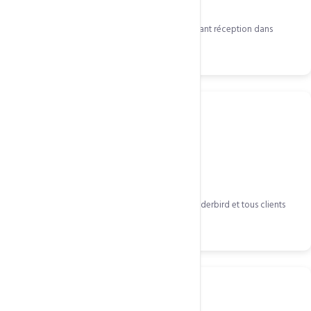
Filtrage avancé des spams, virus et phishing avant réception dans
votre boîte.
Compatible partout
IMAP/SMTP sur iPhone, Android, Outlook, Thunderbird et tous clients
email.