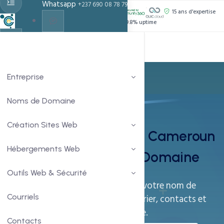
Whatsapp
+237 690 08 78 79
PROPULSÉ PAR :
15 ans d'expertise
Support 24h/24
99.8% uptime
Live Chat
Chat With Us
Entreprise
Noms de Domaine
Courriel Professionnel
Création Sites Web
Email Professionnel au Cameroun
Hébergements Web
— Boîtes Mail à votre Domaine
Outils Web & Sécurité
Adresses e-mail personnalisées avec votre nom de
domaine. Antispam, webmail, calendrier, contacts et
Courriels
SMTP premium délivrabilité maximale.
Contacts