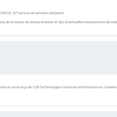
4h/24, 7j/7 sur tous ses serveurs LiteSpeed.
nu de la nature du réseau Internet et des éventuelles interventions de mai
esoins et avoir reçu de CCN Technologies toutes les informations et consei