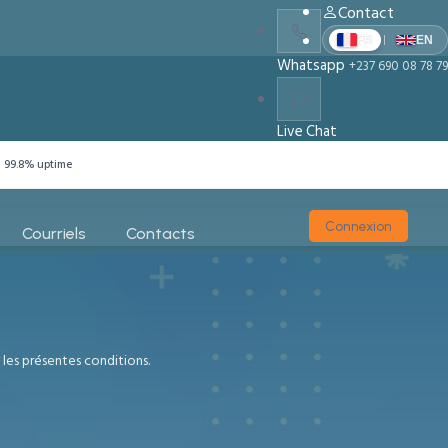
Contact
|
FR
EN
Whatsapp
+237 690 08 78 79
Live Chat
Chat With Us
99.8% uptime
Connexion
Courriels
Contacts
 les présentes conditions.