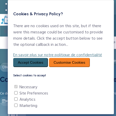
24x7 Support Technique
infos@ccntechnologies.com
Cookies & Privacy Policy?
There are no cookies used on this site, but if there
were this message could be customised to provide
more details. Click the accept button below to see
PROPULSÉ P
the optional callback in action...
En savoir plus sur notre politique de confidentialité
Entreprise
Noms de Domaine
Création Sit
Accept Cookies
Customise Cookies
Documents Légaux — CCN Technologies
Select cookies to accept
Conditions Générales d'Utilisation d
Necessary
Site Preferences
Ce document définit les conditions générales d'utilisation des services CCN
Analytics
Mise à jour : 24/05/2026
11 Articles
Yaoundé, Cameroun
Marketing