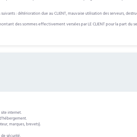
 suivants : détérioration due au CLIENT, mauvaise utilisation des serveurs, destr
ontant des sommes effectivement versées par LE CLIENT pour la part du ser
ite internet.
e d'hébergement.
uteur, marques, brevets).
 de sécurité.