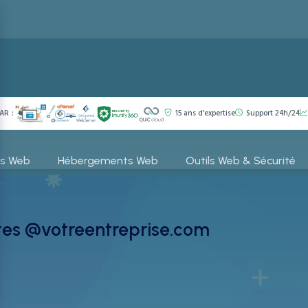
AR :
15 ans d'expertise
Support 24h/24
es Web
Hébergements Web
Outils Web & Sécurité
tes @votreentreprise.com