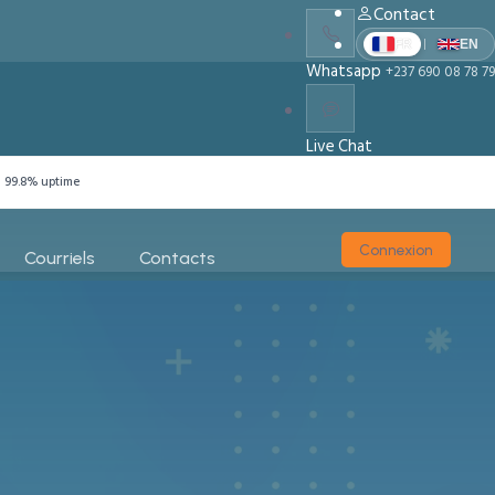
Contact
|
FR
EN
Whatsapp
+237 690 08 78 79
Live Chat
Chat With Us
99.8% uptime
Connexion
Courriels
Contacts