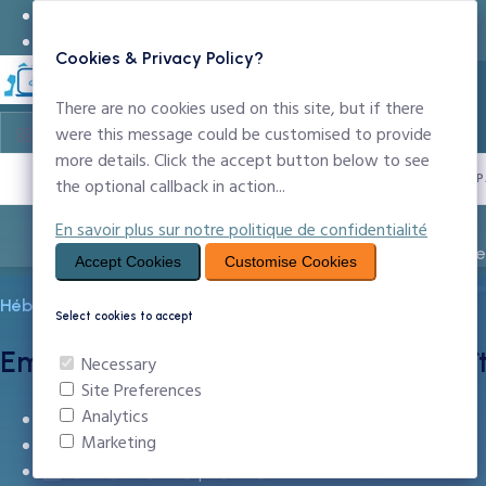
24x7 Support Technique
infos@ccntechnologies.com
Cookies & Privacy Policy?
There are no cookies used on this site, but if there
were this message could be customised to provide
more details. Click the accept button below to see
PROPULSÉ P
the optional callback in action...
En savoir plus sur notre politique de confidentialité
Entreprise
Noms de Domaine
Création Sit
Accept Cookies
Customise Cookies
Hébergement E-mail Professionnel
Select cookies to accept
Email Entreprise au Cameroun — Boî
Necessary
Site Preferences
Analytics
E-mail professionnel sur votre nom de domaine
Marketing
Webmail moderne + IMAP/POP/SMTP
Anti-virus et anti-spam inclus