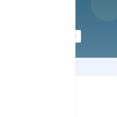
Prêt à démarrer ?
Support expert 24h/24 — Déploiement immédiat — 99.8%
uptime
Commander
Support 24h/7j