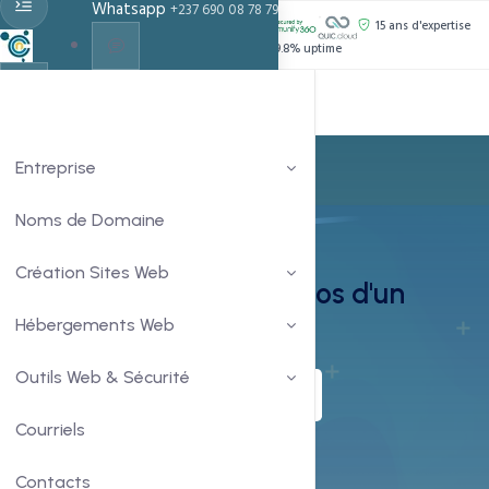
Whatsapp
+237 690 08 78 79
PROPULSÉ PAR :
15 ans d'expertise
Support 24h/24
99.8% uptime
Live Chat
Chat With Us
Entreprise
Noms de Domaine
Recherche WHOIS
Création Sites Web
Recherche WHOIS — Infos d'un
Hébergements Web
Domaine
Outils Web & Sécurité
Commander
En savoir plus
Courriels
Contacts