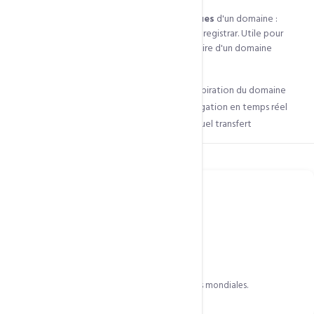
L'outil WHOIS affiche les
informations publiques
d'un domaine :
propriétaire, dates d'expiration, serveurs DNS et registrar. Utile pour
vérifier la disponibilité ou contacter le propriétaire d'un domaine
convoité.
Propriétaire, dates de création et d'expiration du domaine
Serveurs DNS actifs et statut de propagation en temps réel
Registrar actuel pour faciliter un éventuel transfert
Ce qui est inclus
Résultat instantané
Données WHOIS en temps réel depuis les bases mondiales.