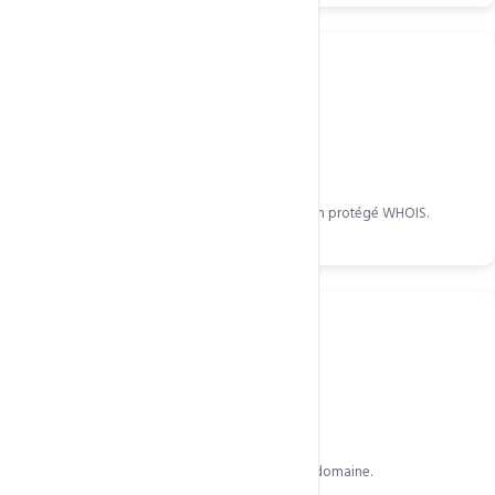
Info propriétaire
Nom, organisation et contacts du titulaire si non protégé WHOIS.
Dates clés
Création, expiration et dernière mise à jour du domaine.