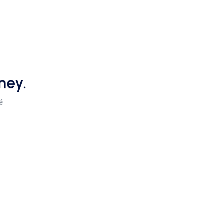
ney.
é
.