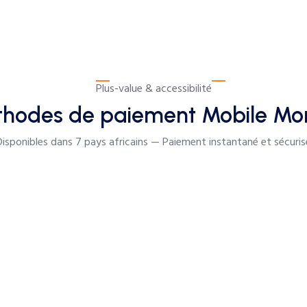
Plus-value & accessibilité
hodes de paiement Mobile Mo
Disponibles dans 7 pays africains — Paiement instantané et sécuris
y. Paiement instantané sur la plateforme ou manuel par virement