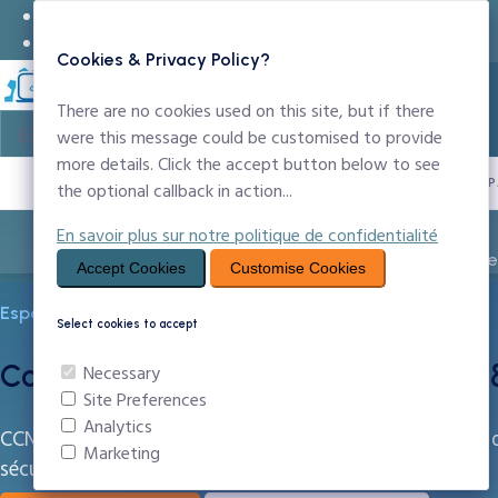
24x7 Support Technique
infos@ccntechnologies.com
Cookies & Privacy Policy?
There are no cookies used on this site, but if there
were this message could be customised to provide
more details. Click the accept button below to see
PROPULSÉ P
the optional callback in action...
En savoir plus sur notre politique de confidentialité
Entreprise
Noms de Domaine
Création Sit
Accept Cookies
Customise Cookies
Espace Clients
Select cookies to accept
Comment Payer — Mobile Money &
Necessary
Site Preferences
Analytics
CCN Technologies accepte les paiements Mobile Money d
Marketing
sécurisé.