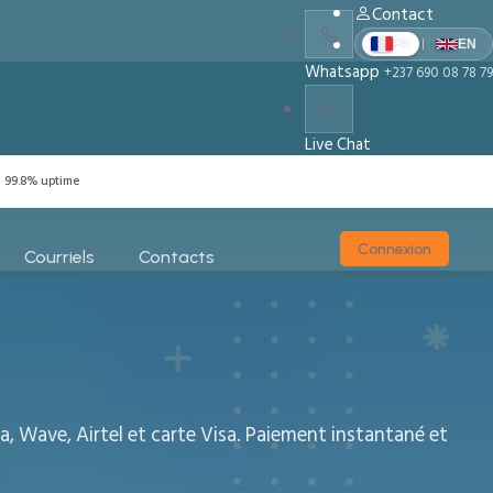
Contact
|
FR
EN
Whatsapp
+237 690 08 78 79
Live Chat
Chat With Us
99.8% uptime
Connexion
Courriels
Contacts
Wave, Airtel et carte Visa. Paiement instantané et