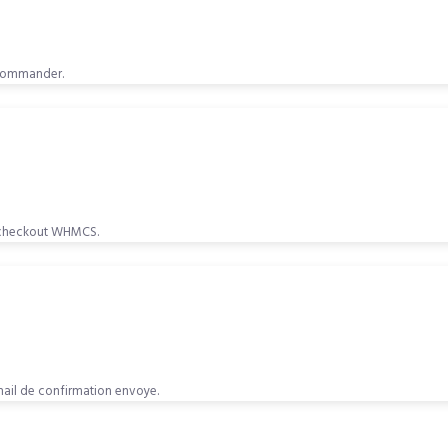
 Commander.
 checkout WHMCS.
Email de confirmation envoye.