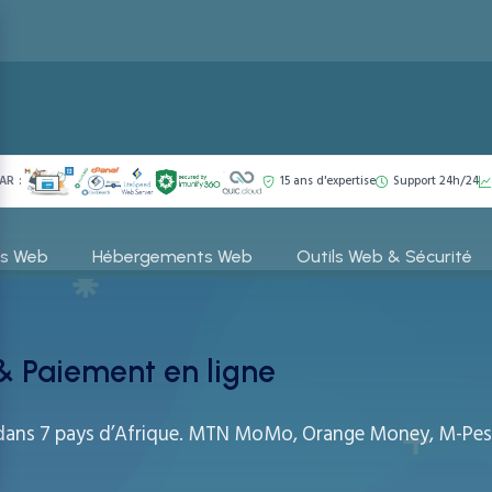
AR :
15 ans d'expertise
Support 24h/24
es Web
Hébergements Web
Outils Web & Sécurité
 Paiement en ligne
ans 7 pays d’Afrique. MTN MoMo, Orange Money, M-Pesa, 