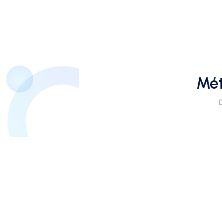
Mét
Cameroun — XAF
Paiements en Franc CFA via MTN Mobile Money et Orange Mone