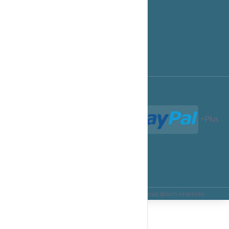
Options de Paiement
Notre Blog
Support technique
Programme Affiliation
Conditions d'utilisation
Termes et Conditions
Paiements acceptés :
Plus
.
Termes et Conditions
Confidentialité
Règles d’utilisation
Copyright ©
ITSMARTECHNOLOGIES.CLOUD
Tous droits réservés