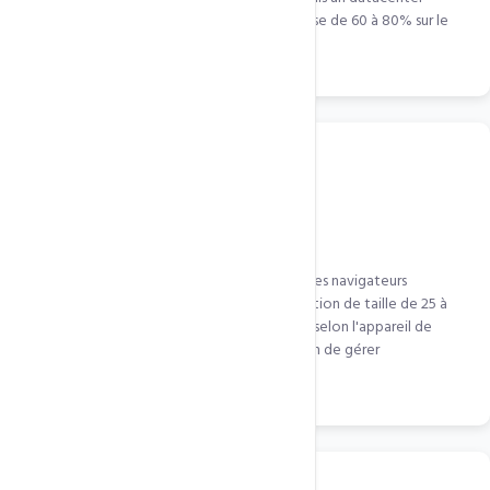
européen à 300ms de latence. Gain de vitesse de 60 à 80% sur le
continent africain.
Optimisation images automatique
Images JPG, PNG converties en WebP pour les navigateurs
compatibles (Chrome, Edge, Firefox). Réduction de taille de 25 à
34%. Les images sont aussi redimensionnées selon l'appareil de
l'utilisateur (responsive images) — plus besoin de gérer
manuellement les tailles.