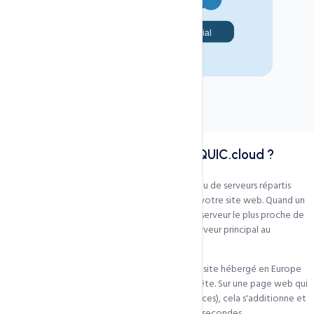
Dans tous nos hébergements
Inclus
Configuration automatique
Actif
Équipe experte 24h/24
Support
Qu'est-ce qu'un CDN et pourquoi QUIC.cloud ?
Un CDN (Content Delivery Network) est un réseau de serveurs répartis
géographiquement qui stockent des copies de votre site web. Quand un
visiteur accède à votre site, il est servi depuis le serveur le plus proche de
lui géographiquement — et non depuis votre serveur principal au
Cameroun ou en Europe.
Sans CDN : un visiteur de Dakar accédant à votre site hébergé en Europe
subit une latence de 150 à 300ms à chaque requête. Sur une page web qui
fait 50 à 100 requêtes HTTP (images, CSS, JS, polices), cela s'additionne et
peut allonger le temps de chargement de 5 à 15 secondes.