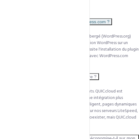
FAQ
QUIC.cloud est-il compatible avec WordPress.com ?
QUIC.cloud fonctionne avec WordPress auto-hébergé (WordPress.org)
uniquement — c'est-à-dire votre propre installation WordPress sur un
hébergement comme CCN Technologies. Il nécessite l'installation du plugin
gratuit LiteSpeed Cache. Il n'est pas compatible avec WordPress.com
(hébergement géré par WordPress).
Est-ce que QUIC.cloud remplace Cloudflare ?
QUIC.cloud et Cloudflare sont deux CDN différents. QUIC.cloud est
spécialisé pour les serveurs LiteSpeed et offre une intégration plus
profonde avec LSCache (cache invalidation intelligent, pages dynamiques
mises en cache). Cloudflare est plus généraliste. Sur nos serveurs LiteSpeed,
QUIC.cloud est plus efficace. Les deux peuvent coexister, mais QUIC.cloud
seul suffit dans la plupart des cas.
Combien de bande passante QUIC.cloud économise-t-il sur mon