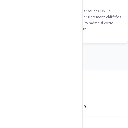
QUIC.cloud gère les certificats SSL sur tous ses nœuds CDN. La
connexion visiteur-CDN et CDN-serveur sont entièrement chiffrées
en TLS 1.3. Vos visiteurs voient le cadenas HTTPS même si votre
serveur principal a un problème SSL temporaire.
Cas d'usage concrets
Qui bénéficie de cette technologie ?