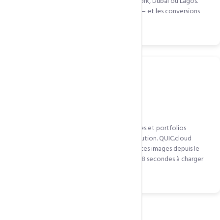
temps de chargement rapide à Paris, New York, Dubaï ou Lagos.
L'expérience d'achat est identique partout — et les conversions
ne chutent pas à cause de la lenteur.
Site avec beaucoup d'images et de médias
Les photographes, agences créatives, galeries et portfolios
chargent de nombreuses images haute résolution. QUIC.cloud
compresse, convertit en WebP et distribue ces images depuis le
nœud le plus proche. Une galerie qui prenait 8 secondes à charger
peut descendre à 1,5 seconde.
Questions fréquentes