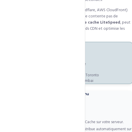
QUIC.cloud se distingue des CDN classiques (Cloudflare, AWS CloudFront)
par son intégration native avec LiteSpeed. Il ne se contente pas de
distribuer des fichiers statiques — il
comprend le cache LiteSpeed
, peut
servir des pages PHP dynamiques depuis ses nœuds CDN et optimise les
images en temps réel pendant la distribution.
Nœuds CDN QUIC.cloud — Présence mondiale
Afrique :
Lagos, Nairobi, Johannesburg, Le Caire
Europe :
Paris, Amsterdam, Francfort, Londres
Amériques :
New York, Los Angeles, São Paulo, Toronto
Asie-Pacifique :
Singapour, Tokyo, Sydney, Mumbai
Comment QUIC.cloud distribue votre contenu
1
Mise en cache intelligente
QUIC.cloud s'interface directement avec LiteSpeed Cache sur votre serveur.
Quand LSCache génère une page, QUIC.cloud la distribue automatiquement sur