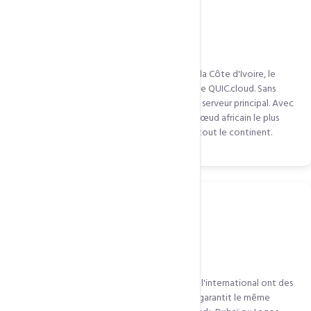
Business avec audience africaine multi-pays
Un site camerounais ciblant aussi le Sénégal, la Côte d'Ivoire, le
Nigeria et le Kenya bénéficie massivement de QUIC.cloud. Sans
CDN, chaque pays subit la latence vers votre serveur principal. Avec
QUIC.cloud, chaque pays est servi depuis le nœud africain le plus
proche. Temps de chargement uniforme sur tout le continent.
E-commerce avec visiteurs internationaux
Les boutiques qui exportent leurs produits à l'international ont des
visiteurs de plusieurs continents. QUIC.cloud garantit le même