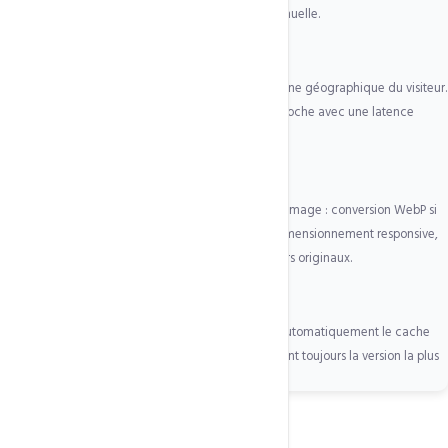
tous les nœuds CDN actifs — zéro configuration manuelle.
2
Routage géographique automatique
Chaque requête est analysée pour déterminer l'origine géographique du visiteur.
La requête est redirigée vers le nœud CDN le plus proche avec une latence
minimale, via le protocole BGP Anycast.
3
Optimisation images à la volée
Lors de la distribution, QUIC.cloud optimise chaque image : conversion WebP si
le navigateur le supporte, compression lossless, redimensionnement responsive,
lazy loading automatique. Sans toucher à vos fichiers originaux.
4
Cache invalidation intelligente
Quand vous modifiez votre site, LSCache invalide automatiquement le cache
sur tous les nœuds CDN concernés. Vos visiteurs voient toujours la version la plus
récente, jamais un cache obsolète.