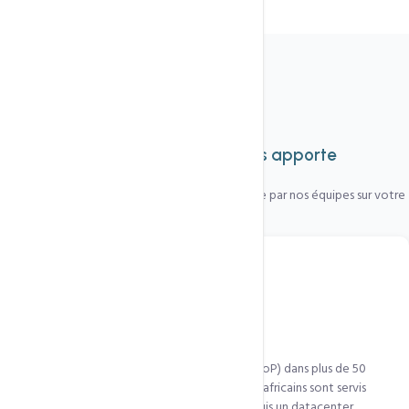
Fonctionnalités complètes
Tout ce que cette technologie
vous apporte
Chaque fonctionnalité est activée et configurée par nos équipes sur votre
hébergement.
Réseau 50+ nœuds mondiaux
QUIC.cloud opère des points de présence (PoP) dans plus de 50
villes réparties sur 6 continents. Vos visiteurs africains sont servis
depuis Lagos, Nairobi ou Le Caire — pas depuis un datacenter