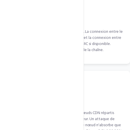
Protocol HTTP/3 & QUIC sur CDN
QUIC.cloud utilise HTTP/3 sur tous ses nœuds. La connexion entre le
visiteur et le nœud CDN utilise QUIC (0-RTT), et la connexion entre
le nœud CDN et votre serveur utilise aussi QUIC si disponible.
Double gain de protocole à chaque niveau de la chaîne.
Protection DDoS distribuée
Les attaques DDoS sont absorbées par les nœuds CDN répartis
mondialement avant d'atteindre votre serveur. Un attaque de
100Gbps est répartie sur 50 nœuds — chaque nœud n'absorbe que