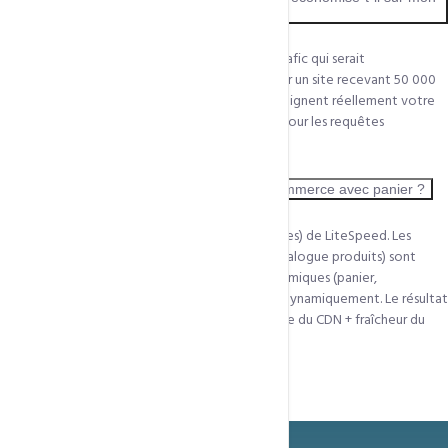
hébergement ?
En moyenne, QUIC.cloud absorbe 70 à 85% du trafic qui serait
normalement servi par votre serveur principal. Sur un site recevant 50 000
visiteurs/mois, seuls 7 500 à 15 000 requêtes atteignent réellement votre
serveur. Cela libère des ressources CPU et RAM pour les requêtes
dynamiques que le CDN ne peut pas servir.
Le CDN fonctionne-t-il avec les sites e-commerce avec panier ?
Oui, grâce à la technologie ESI (Edge Side Includes) de LiteSpeed. Les
parties statiques de la page (header, footer, catalogue produits) sont
servies depuis le CDN, tandis que les parties dynamiques (panier,
informations client connecté) sont récupérées dynamiquement. Le résultat
final est assemblé en bordure de réseau — vitesse du CDN + fraîcheur du
contenu dynamique.