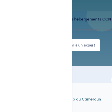
Cette technologie est incluse dans vos hébergements CCN
Tous nos serveurs sont équipés et configurés par nos experts. Vous
n'avez rien à installer.
Voir nos hébergements
Parler à un expert
À découvrir aussi
Nos autres services d'
hébergement web au Cameroun
Voir tout