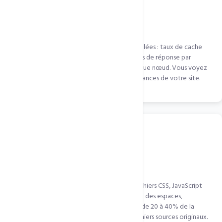
Analytics & Rapport de performance
Interface QUIC.cloud avec statistiques détaillées : taux de cache
hit/miss, bande passante économisée, temps de réponse par
région, nombre de requêtes servies par chaque nœud. Vous voyez
exactement l'impact du CDN sur les performances de votre site.
Minification CSS, JS & HTML
QUIC.cloud minifie automatiquement vos fichiers CSS, JavaScript
et HTML lors de la distribution — suppression des espaces,
commentaires, retours à la ligne. Réduction de 20 à 40% de la
taille des fichiers texte sans modifier vos fichiers sources originaux.