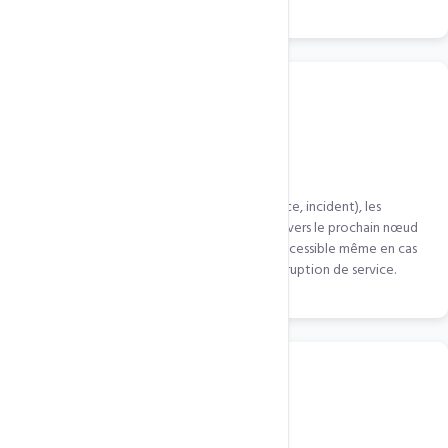
Failover automatique
Si un nœud CDN est indisponible (maintenance, incident), les
requêtes sont automatiquement redirigées vers le prochain nœud
disponible le plus proche. Votre site reste accessible même en cas
de panne d'un point de présence. Zéro interruption de service.
SSL/TLS sur tous les nœuds