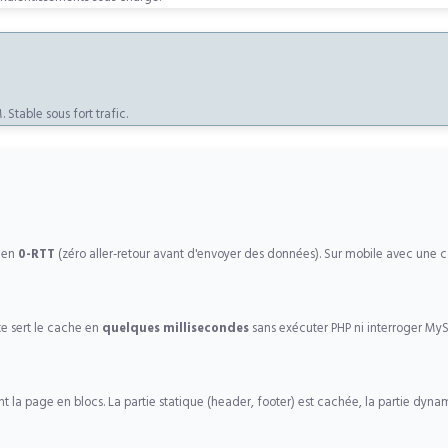
table sous fort trafic.
t en
0-RTT
(zéro aller-retour avant d'envoyer des données). Sur mobile avec une 
e sert le cache en
quelques millisecondes
sans exécuter PHP ni interroger My
page en blocs. La partie statique (header, footer) est cachée, la partie dynam