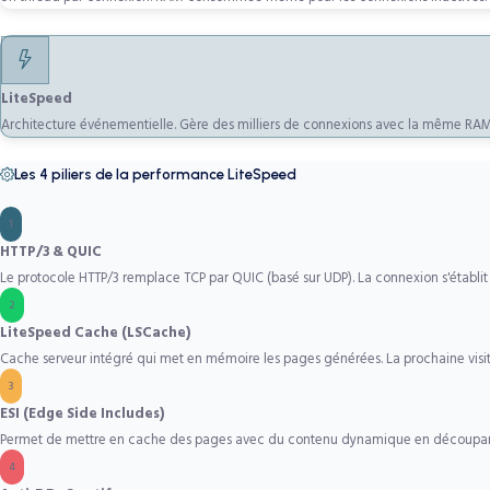
LiteSpeed
Architecture événementielle. Gère des milliers de connexions avec la même RAM. S
Les 4 piliers de la performance LiteSpeed
1
HTTP/3 & QUIC
Le protocole HTTP/3 remplace TCP par QUIC (basé sur UDP). La connexion s'établi
2
LiteSpeed Cache (LSCache)
Cache serveur intégré qui met en mémoire les pages générées. La prochaine visit
3
ESI (Edge Side Includes)
Permet de mettre en cache des pages avec du contenu dynamique en découpant la 
4