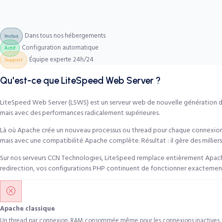
Dans tous nos hébergements
Inclus
Configuration automatique
Actif
Équipe experte 24h/24
Support
Qu'est-ce que LiteSpeed Web Server ?
LiteSpeed Web Server (LSWS) est un serveur web de nouvelle génération d
mais avec des performances radicalement supérieures.
Là où Apache crée un nouveau processus ou thread pour chaque connexio
mais avec une compatibilité Apache complète. Résultat : il gère des millier
Sur nos serveurs CCN Technologies, LiteSpeed remplace entièrement Apach
redirection, vos configurations PHP continuent de fonctionner exactement pa
Apache classique
Un thread par connexion. RAM consommée même pour les connexions inactives. 