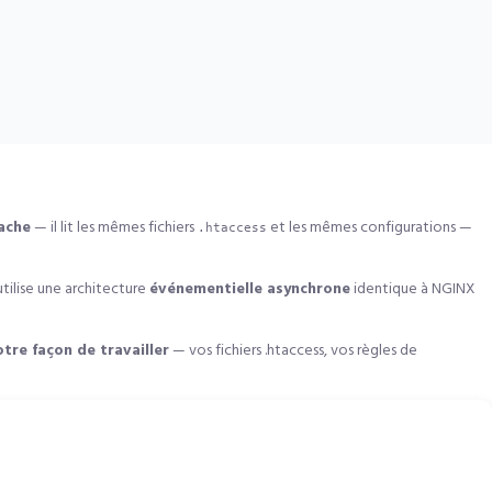
ache
— il lit les mêmes fichiers
et les mêmes configurations —
.htaccess
ilise une architecture
événementielle asynchrone
identique à NGINX
tre façon de travailler
— vos fichiers .htaccess, vos règles de