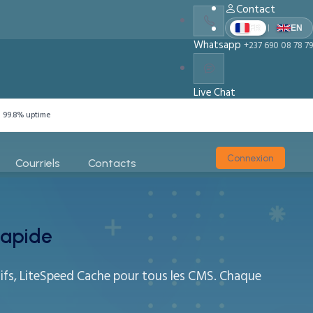
Contact
|
FR
EN
Whatsapp
+237 690 08 78 79
Live Chat
Chat With Us
99.8% uptime
Connexion
Courriels
Contacts
Rapide
tifs, LiteSpeed Cache pour tous les CMS. Chaque