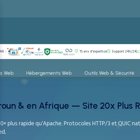
AR :
15 ans d'expertise
Support 24h/24
es Web
Hébergements Web
Outils Web & Sécurité
un & en Afrique — Site 20x Plus 
 20× plus rapide qu'Apache. Protocoles HTTP/3 et QUIC na
ed.