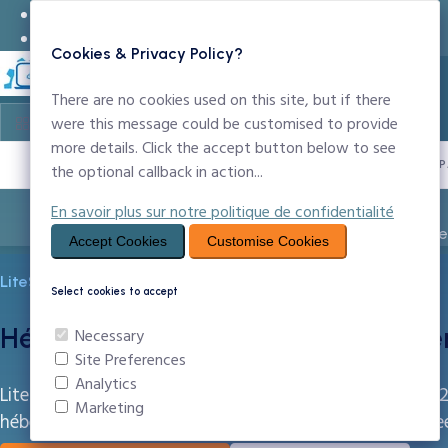
24x7 Support Technique
infos@ccntechnologies.com
Cookies & Privacy Policy?
There are no cookies used on this site, but if there
were this message could be customised to provide
more details. Click the accept button below to see
PROPULSÉ P
the optional callback in action...
En savoir plus sur notre politique de confidentialité
Entreprise
Noms de Domaine
Création Sit
Accept Cookies
Customise Cookies
LiteSpeed Web Server
Select cookies to accept
Hébergement LiteSpeed au Camero
Necessary
Site Preferences
Analytics
LiteSpeed est le serveur web le plus rapide du marché —
Marketing
hébergement CCN Technologies est propulsé par LiteSpe