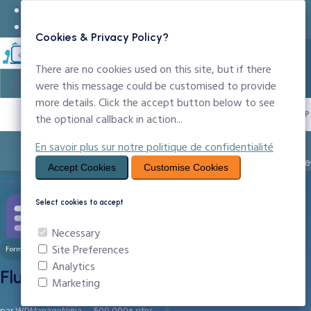
24x7 Support Technique
infos@ccntechnologies.com
Cookies & Privacy Policy?
There are no cookies used on this site, but if there
were this message could be customised to provide
more details. Click the accept button below to see
PROPULSÉ P
the optional callback in action...
En savoir plus sur notre politique de confidentialité
Entreprise
Noms de Domaine
Création Sit
Accept Cookies
Customise Cookies
Retour aux Plugins de productivite
Select cookies to accept
Necessary
Site Preferences
Formulaires Avances
Analytics
Fluent Forms Pro
Marketing
par WPManageNinja — 500 000+ sites