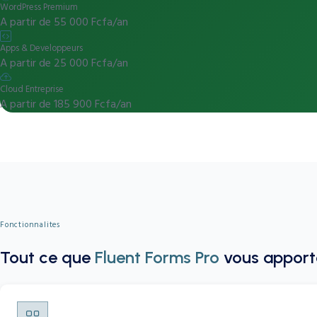
WordPress Premium
A partir de 55 000 Fcfa/an
Apps & Developpeurs
A partir de 25 000 Fcfa/an
Cloud Entreprise
A partir de 185 900 Fcfa/an
Fonctionnalites
Tout ce que
Fluent Forms Pro
vous apport