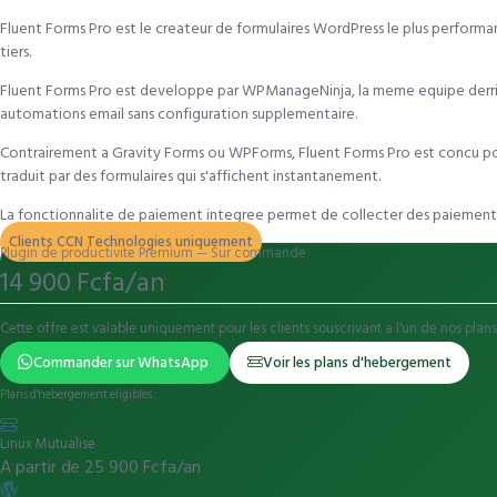
Fluent Forms Pro est le createur de formulaires WordPress le plus performan
tiers.
Fluent Forms Pro est developpe par WPManageNinja, la meme equipe derrie
automations email sans configuration supplementaire.
Contrairement a Gravity Forms ou WPForms, Fluent Forms Pro est concu pour 
traduit par des formulaires qui s'affichent instantanement.
La fonctionnalite de paiement integree permet de collecter des paiements S
Clients CCN Technologies uniquement
Plugin de productivite Premium — Sur commande
14 900 Fcfa/an
Cette offre est valable uniquement pour les clients souscrivant a l'un de nos p
Commander sur WhatsApp
Voir les plans d'hebergement
Plans d'hebergement eligibles :
Linux Mutualise
A partir de 25 900 Fcfa/an