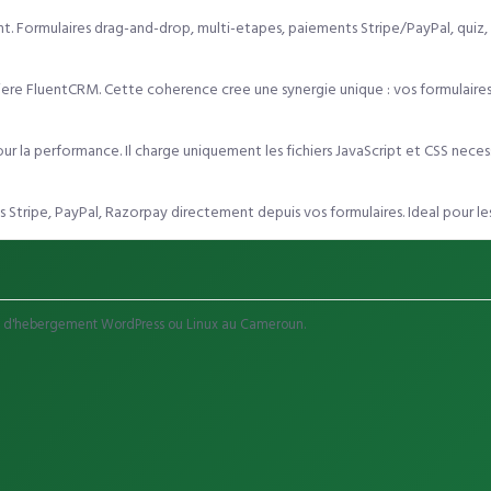
t. Formulaires drag-and-drop, multi-etapes, paiements Stripe/PayPal, quiz, c
re FluentCRM. Cette coherence cree une synergie unique : vos formulaires
la performance. Il charge uniquement les fichiers JavaScript et CSS necessa
tripe, PayPal, Razorpay directement depuis vos formulaires. Ideal pour les 
lans d'hebergement WordPress ou Linux au Cameroun.