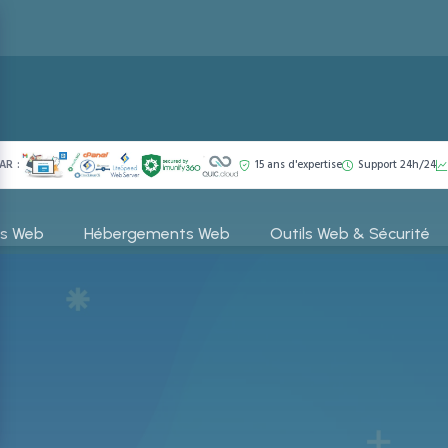
AR :
15 ans d'expertise
Support 24h/24
es Web
Hébergements Web
Outils Web & Sécurité