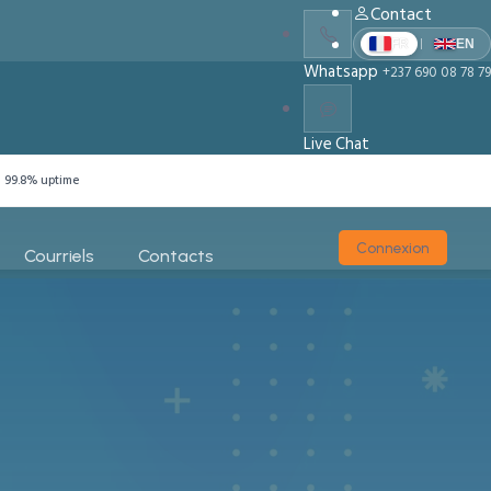
Contact
|
FR
EN
Whatsapp
+237 690 08 78 79
Live Chat
Chat With Us
99.8% uptime
Connexion
Courriels
Contacts