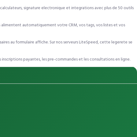
alculateurs, signature electronique et integrations avec plus de 50 outils
 alimentent automatiquement votre CRM, vos tags, vos listes et vos
ires au formulaire affiche. Sur nos serveurs LiteSpeed, cette legerete se
inscriptions payantes, les pre-commandes et les consultations en ligne.